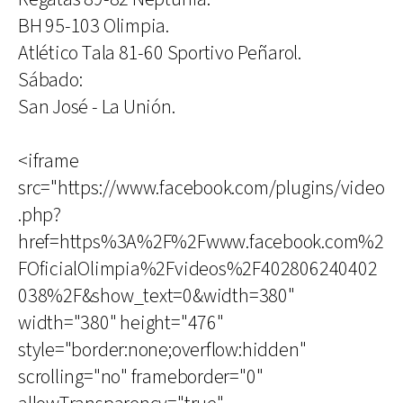
BH 95-103 Olimpia.
Atlético Tala 81-60 Sportivo Peñarol.
Sábado:
San José - La Unión.
<iframe
src="https://www.facebook.com/plugins/video
.php?
href=https%3A%2F%2Fwww.facebook.com%2
FOficialOlimpia%2Fvideos%2F402806240402
038%2F&show_text=0&width=380"
width="380" height="476"
style="border:none;overflow:hidden"
scrolling="no" frameborder="0"