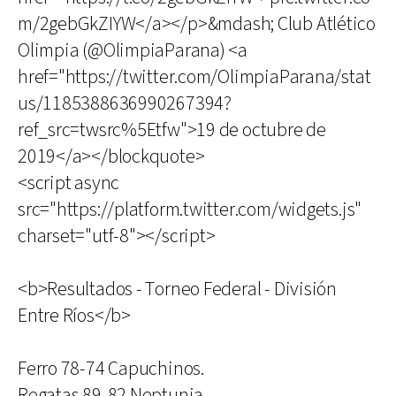
m/2gebGkZIYW</a></p>&mdash; Club Atlético
Olimpia (@OlimpiaParana) <a
href="https://twitter.com/OlimpiaParana/stat
us/1185388636990267394?
ref_src=twsrc%5Etfw">19 de octubre de
2019</a></blockquote>
<script async
src="https://platform.twitter.com/widgets.js"
charset="utf-8"></script>
<b>Resultados - Torneo Federal - División
Entre Ríos</b>
Ferro 78-74 Capuchinos.
Regatas 89-82 Neptunia.