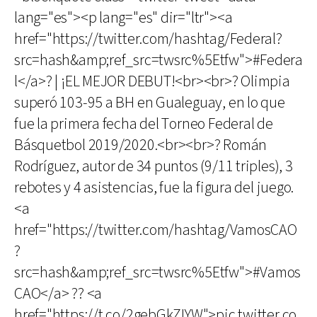
lang="es"><p lang="es" dir="ltr"><a
href="https://twitter.com/hashtag/Federal?
src=hash&amp;ref_src=twsrc%5Etfw">#Federa
l</a>? | ¡EL MEJOR DEBUT!<br><br>? Olimpia
superó 103-95 a BH en Gualeguay, en lo que
fue la primera fecha del Torneo Federal de
Básquetbol 2019/2020.<br><br>? Román
Rodríguez, autor de 34 puntos (9/11 triples), 3
rebotes y 4 asistencias, fue la figura del juego.
<a
href="https://twitter.com/hashtag/VamosCAO
?
src=hash&amp;ref_src=twsrc%5Etfw">#Vamos
CAO</a> ?? <a
href="https://t.co/2gebGkZIYW">pic.twitter.co