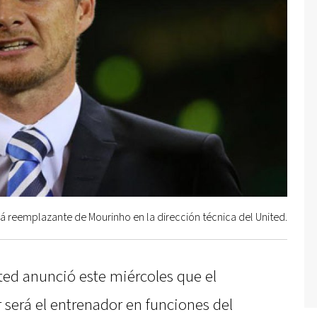
á reemplazante de Mourinho en la dirección técnica del United.
ted anunció este miércoles que el
 será el entrenador en funciones del