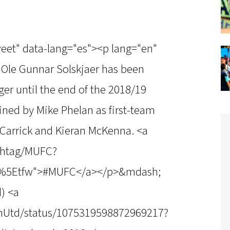
weet" data-lang="es"><p lang="en"
t Ole Gunnar Solskjaer has been
er until the end of the 2018/19
ined by Mike Phelan as first-team
 Carrick and Kieran McKenna. <a
ashtag/MUFC?
c%5Etfw">#MUFC</a></p>&mdash;
) <a
anUtd/status/1075319598872969217?