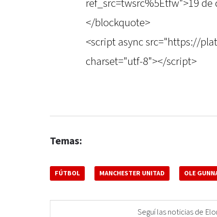
ref_src=twsrc%5Etfw">19 de 
</blockquote>
<script async src="https://pl
charset="utf-8"></script>
Temas:
FÚTBOL
MANCHESTER UNITAD
OLE GUNN
Seguí las noticias de 