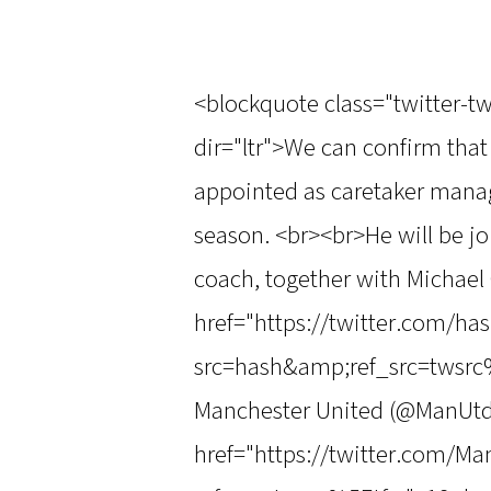
<blockquote class="twitter-t
dir="ltr">We can confirm tha
appointed as caretaker manag
season. <br><br>He will be jo
coach, together with Michael
href="https://twitter.com/h
src=hash&amp;ref_src=twsr
Manchester United (@ManUtd
href="https://twitter.com/M