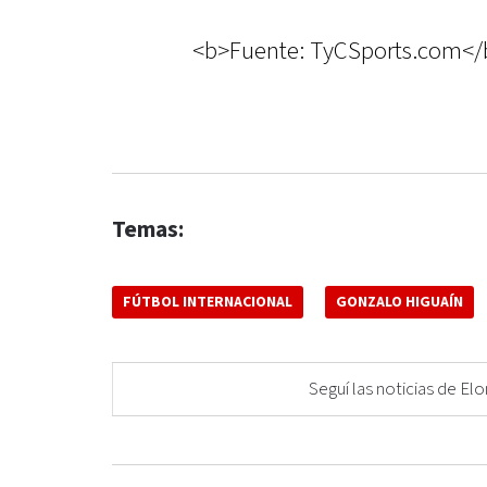
<b>Fuente: TyCSports.com</
Temas:
FÚTBOL INTERNACIONAL
GONZALO HIGUAÍN
Seguí las noticias de 