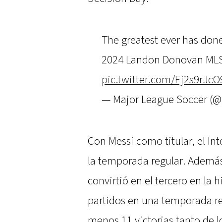
The greatest ever has done 
2024 Landon Donovan ML
pic.twitter.com/Ej2s9rJcO
— Major League Soccer (
Con Messi como titular, el Int
la temporada regular. Además 
convirtió en el tercero en la 
partidos en una temporada reg
menos 11 victorias tanto de lo