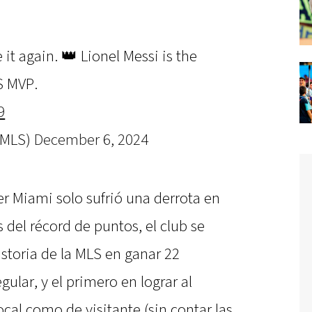
it again. 👑 Lionel Messi is the
S MVP.
9
@MLS)
December 6, 2024
er Miami solo sufrió una derrota en
del récord de puntos, el club se
historia de la MLS en ganar 22
ular, y el primero en lograr al
cal como de visitante (sin contar las