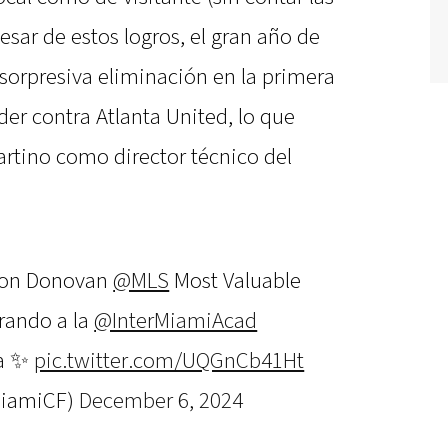
esar de estos logros, el gran año de
sorpresiva eliminación en la primera
rder contra Atlanta United, lo que
Martino como director técnico del
ndon Donovan
@MLS
Most Valuable
irando a la
@InterMiamiAcad
ha ✨
pic.twitter.com/UQGnCb41Ht
MiamiCF)
December 6, 2024