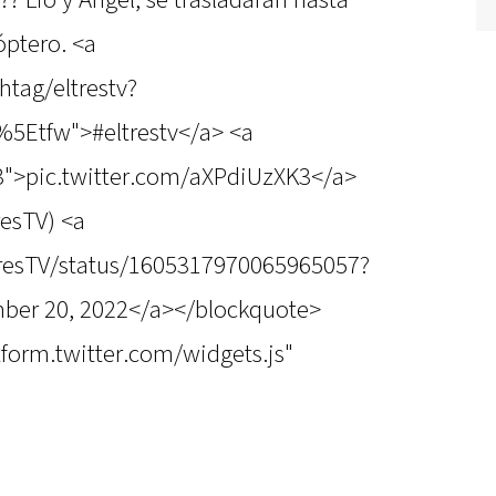
?? Lio y Angel, se trasladaran hasta
óptero. <a
htag/eltrestv?
5Etfw">#eltrestv</a> <a
K3">pic.twitter.com/aXPdiUzXK3</a>
esTV) <a
lTresTV/status/1605317970065965057?
ber 20, 2022</a></blockquote>
atform.twitter.com/widgets.js"