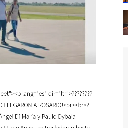
eet"><p lang="es" dir="ltr">????????
 LLEGARON A ROSARIO!<br><br>?
 Ángel Di María y Paulo Dybala