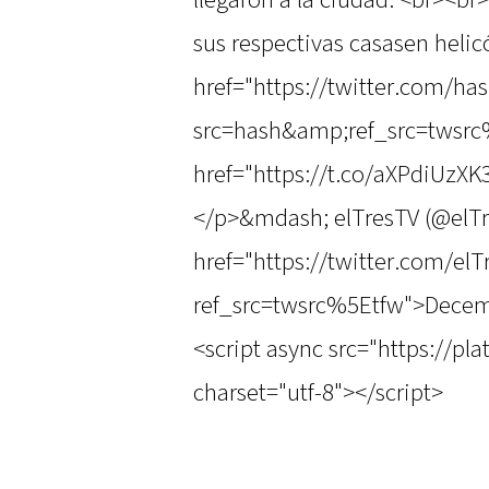
llegaron a la ciudad. <br><br>
sus respectivas casasen helic
href="https://twitter.com/has
src=hash&amp;ref_src=twsrc%
href="https://t.co/aXPdiUzX
</p>&mdash; elTresTV (@elTr
href="https://twitter.com/e
ref_src=twsrc%5Etfw">Decem
<script async src="https://pl
charset="utf-8"></script>