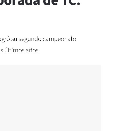
porada de TC:
o logró su segundo campeonato
os últimos años.