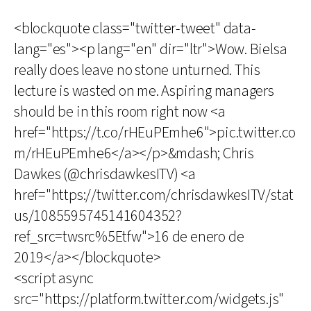
<blockquote class="twitter-tweet" data-
lang="es"><p lang="en" dir="ltr">Wow. Bielsa
really does leave no stone unturned. This
lecture is wasted on me. Aspiring managers
should be in this room right now <a
href="https://t.co/rHEuPEmhe6">pic.twitter.co
m/rHEuPEmhe6</a></p>&mdash; Chris
Dawkes (@chrisdawkesITV) <a
href="https://twitter.com/chrisdawkesITV/stat
us/1085595745141604352?
ref_src=twsrc%5Etfw">16 de enero de
2019</a></blockquote>
<script async
src="https://platform.twitter.com/widgets.js"