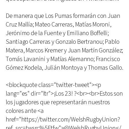
De manera que Los Pumas formarán con Juan
Cruz Mallía; Mateo Carreras, Matías Moroni,
Jerónimo de la Fuente y Emiliano Boffelli;
Santiago Carreras y Gonzalo Bertranou; Pablo
Matera, Marcos Kremer y Juan Martín González;
Tomás Lavanini y Matías Alemanno; Francisco
Gómez Kodela, Julián Montoya y Thomas Gallo.
<blockquote class="twitter-tweet"><p
lang="es" dir="ltr">¡Los 23! ?<br><br>Estos son
los jugadores que representarán nuestros
colores ante <a
href="https://twitter.com/WelshRugbyUnion?
ref_src=twsrc%5Etfw">@WelshRugbyUnion</