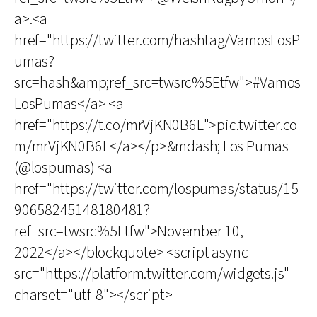
a>.<a
href="https://twitter.com/hashtag/VamosLosP
umas?
src=hash&amp;ref_src=twsrc%5Etfw">#Vamos
LosPumas</a> <a
href="https://t.co/mrVjKN0B6L">pic.twitter.co
m/mrVjKN0B6L</a></p>&mdash; Los Pumas
(@lospumas) <a
href="https://twitter.com/lospumas/status/15
90658245148180481?
ref_src=twsrc%5Etfw">November 10,
2022</a></blockquote> <script async
src="https://platform.twitter.com/widgets.js"
charset="utf-8"></script>