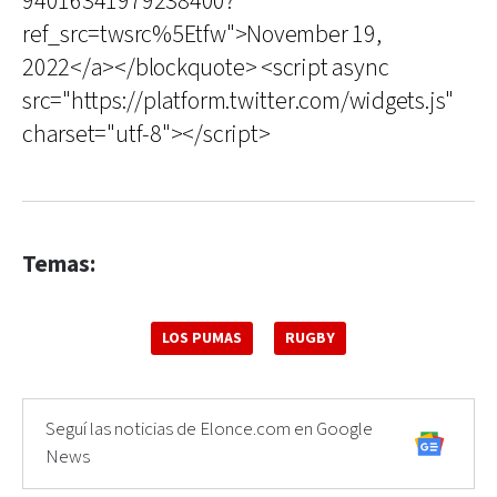
94016341979238400?
ref_src=twsrc%5Etfw">November 19,
2022</a></blockquote> <script async
src="https://platform.twitter.com/widgets.js"
charset="utf-8"></script>
Temas:
LOS PUMAS
RUGBY
Seguí las noticias de Elonce.com en Google
News