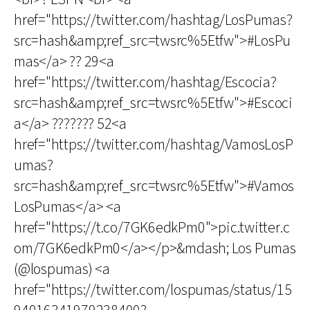
href="https://twitter.com/hashtag/LosPumas?
src=hash&amp;ref_src=twsrc%5Etfw">#LosPu
mas</a> ?? 29<a
href="https://twitter.com/hashtag/Escocia?
src=hash&amp;ref_src=twsrc%5Etfw">#Escoci
a</a> ??????? 52<a
href="https://twitter.com/hashtag/VamosLosP
umas?
src=hash&amp;ref_src=twsrc%5Etfw">#Vamos
LosPumas</a> <a
href="https://t.co/7GK6edkPm0">pic.twitter.c
om/7GK6edkPm0</a></p>&mdash; Los Pumas
(@lospumas) <a
href="https://twitter.com/lospumas/status/15