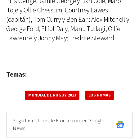
Ellis Genge, Jamie George y Dan Cole; Maro
Itoje y Ollie Chessum, Courtney Lawes
(capitán), Tom Curry y Ben Earl; Alex Mitchell y
George Ford; Elliot Daly, Manu Tuilagi, Ollie
Lawrence y Jonny May; Freddie Steward.
Temas:
MUNDIAL DE RUGBY 2023
LOS PUMAS
Seguí las noticias de Elonce.com en Google
News