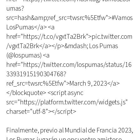
umas?
src=hash&amp;ref_src=twsrc%5Etfw">#Vamos
LosPumas</a> <a
href="https://t.co/vgxtTa2Brk">pic.twitter.com
/vgxtTa2Brk</a></p>&mdash; Los Pumas
(@lospumas) <a
href="https://twitter.com/lospumas/status/16
33931915190304768?
ref_src=twsrc%5Etfw">March 9, 2023</a>
</blockquote> <script async
src="https://platform.twitter.com/widgets.js"
charset="utf-8"></script>
Finalmente, previo al Mundial de Francia 2023,
Los Pumas jugarán un encuentro amistoso