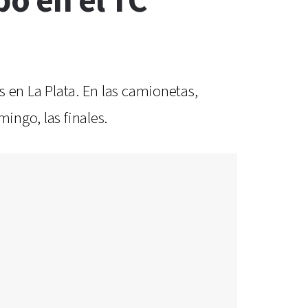
po en el TC
s en La Plata. En las camionetas,
ingo, las finales.