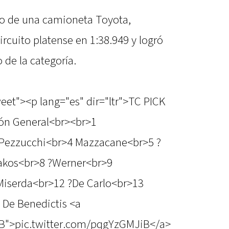
rdo de una camioneta Toyota,
ircuito platense en 1:38.949 y logró
 de la categoría.
eet"><p lang="es" dir="ltr">TC PICK
ión General<br><br>1
 Pezzucchi<br>4 Mazzacane<br>5 ?
akos<br>8 ?Werner<br>9
Miserda<br>12 ?De Carlo<br>13
 De Benedictis <a
iB">pic.twitter.com/pqgYzGMJiB</a>