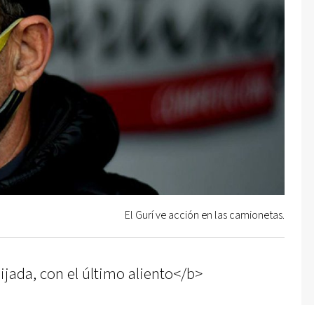
El Gurí ve acción en las camionetas.
jada, con el último aliento</b>