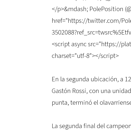
</p>&mdash; PolePosition (
href="https://twitter.com/P
3502088?ref_src=twsrc%5Etfw
<script async src="https://pl
charset="utf-8"></script>
En la segunda ubicación, a 12
Gastón Rossi, con una unidad 
punta, terminó el olavarriens
La segunda final del campeon