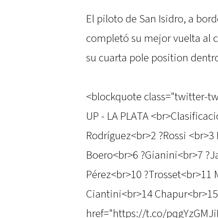
El piloto de San Isidro, a bo
completó su mejor vuelta al c
su cuarta pole position dentro
<blockquote class="twitter-tw
UP - LA PLATA <br>Clasificac
Rodríguez<br>2 ?Rossi <br>3
Boero<br>6 ?Gianini<br>7 ?J
Pérez<br>10 ?Trosset<br>11 
Ciantini<br>14 Chapur<br>15
href="https://t.co/pqgYzGMJ