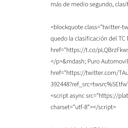
más de medio segundo, clasif
<blockquote class="twitter-tw
quedo la clasificación del TC
href="https://t.co/pLQBrzFk
</p>&mdash; Puro Automovi
href="https://twitter.com/T
392448?ref_src=twsrc%5Etfw"
<script async src="https://pl
charset="utf-8"></script>