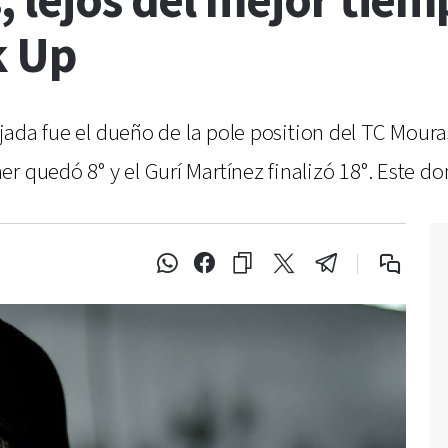
, lejos del mejor tiem
k Up
uijada fue el dueño de la pole position del TC Moura
 quedó 8° y el Gurí Martínez finalizó 18°. Este dom