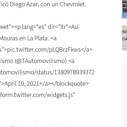
icó Diego Azar, con un Chevrolet.
eet"><p lang="es" dir="ltr">Así
 Mouras en La Plata. <a
ws">pic.twitter.com/pLQBrzFkws</a>
lismo (@TAutomovilismo) <a
Automovilismo/status/1380978939372
>April 10, 2021</a></blockquote>
atform.twitter.com/widgets.js"