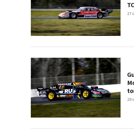
TC
27 
Gu
Mo
to
29 