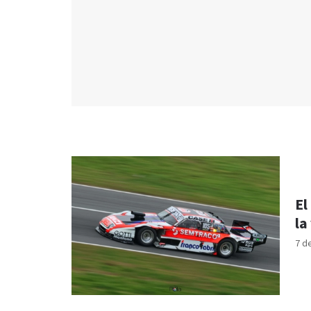
El
la
7 d