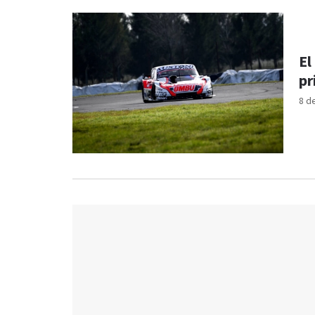
El
pr
8 d