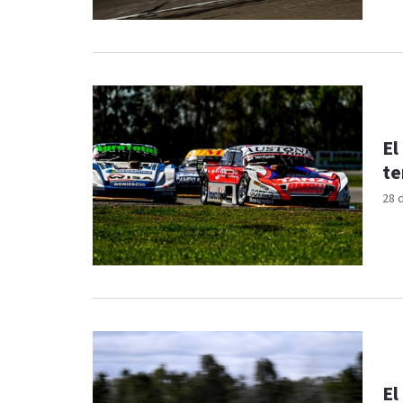
El
te
28 
El