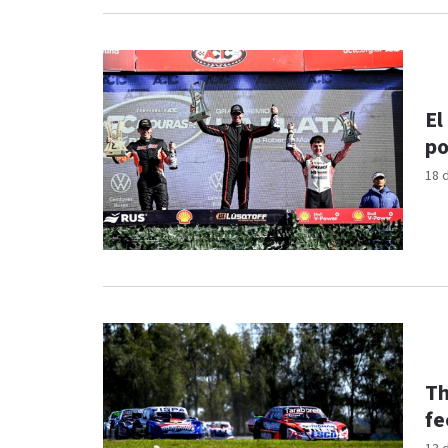
El
po
18 
Th
fe