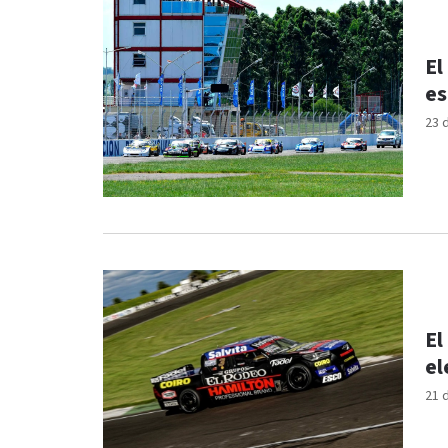
El
es
23 
El
el
21 