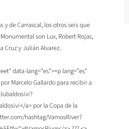
 y de Carrascal, los otros seis que
 Monumental son Lux, Robert Rojas,
la Cruz y Julián Alvarez.
weet" data-lang="es"><p lang="es"
 por Marcelo Gallardo para recibir a
clubaldosivi?
dosivi</a> por la Copa de la
witter.com/hashtag/VamosRiver?
%5Etfw">#VamosRiver</a> ??? <a