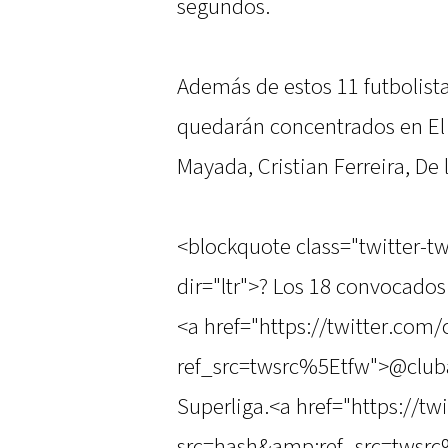
segundos.
Además de estos 11 futbolistas
quedarán concentrados en El
Mayada, Cristian Ferreira, De 
<blockquote class="twitter-t
dir="ltr">? Los 18 convocados
<a href="https://twitter.com/
ref_src=twsrc%5Etfw">@clubal
Superliga.<a href="https://t
src=hash&amp;ref_src=twsrc