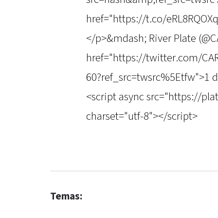
href="https://t.co/eRL8RQOX
</p>&mdash; River Plate (@CA
href="https://twitter.com/C
60?ref_src=twsrc%5Etfw">1 
<script async src="https://pl
charset="utf-8"></script>
Temas: