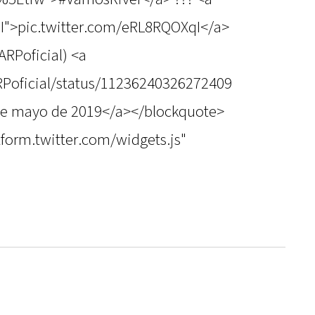
qI">pic.twitter.com/eRL8RQOXqI</a>
RPoficial) <a
ARPoficial/status/11236240326272409
de mayo de 2019</a></blockquote>
atform.twitter.com/widgets.js"