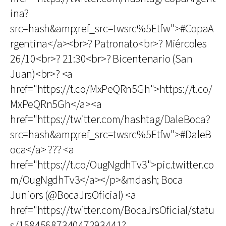
ina?
src=hash&amp;ref_src=twsrc%5Etfw">#CopaA
rgentina</a><br>? Patronato<br>? Miércoles
26/10<br>? 21:30<br>? Bicentenario (San
Juan)<br>? <a
href="https://t.co/MxPeQRn5Gh">https://t.co/
MxPeQRn5Gh</a><a
href="https://twitter.com/hashtag/DaleBoca?
src=hash&amp;ref_src=twsrc%5Etfw">#DaleB
oca</a> ??? <a
href="https://t.co/OugNgdhTv3">pic.twitter.co
m/OugNgdhTv3</a></p>&mdash; Boca
Juniors (@BocaJrsOficial) <a
href="https://twitter.com/BocaJrsOficial/statu
s/1584568734047293441?