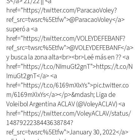
S</a> 21/22 || <a
href="https://twitter.com/ParacaoVoley?
ref_src=twsrc%5Etfw">@ParacaoVoley</a>
superó a <a
href="https://twitter.com/VOLEYDEFEBANF?
ref_src=twsrc%5Etfw">@VOLEYDEFEBANF</a>
y busca la zona alta<br><br>Leé más en ?? <a
href="https://t.co/NImuGt2gnT">https://t.co/N
ImuGt2gnT</a> <a
href="https://t.co/6169mXIxYs">pic.twitter.co
m/6169mXIxYs</a></p>&mdash; Liga de
Voleibol Argentina ACLAV (@VoleyACLAV) <a
href="https://twitter.com/VoleyACLAV/status/
1487922238443638784?
ref_src=twsrc%5Etfw">January 30, 2022</a>