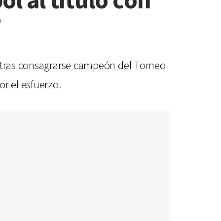
ol al título con
”
a tras consagrarse campeón del Torneo
r el esfuerzo.