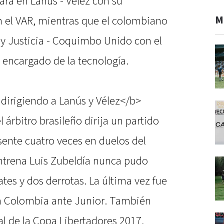
ará en Lanús - Vélez con su
M
 el VAR, mientras que el colombiano
 y Justicia - Coquimbo Unido con el
encargado de la tecnología.
irigiendo a Lanús y Vélez</b>
l árbitro brasileño dirija un partido
esente cuatro veces en duelos del
ntrena Luis Zubeldía nunca pudo
tes y dos derrotas. La última vez fue
n Colombia ante Junior. También
al de la Copa Libertadores 2017,