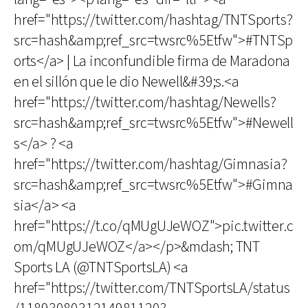
href="https://twitter.com/hashtag/TNTSports?
src=hash&amp;ref_src=twsrc%5Etfw">#TNTSp
orts</a> | La inconfundible firma de Maradona
en el sillón que le dio Newell&#39;s.<a
href="https://twitter.com/hashtag/Newells?
src=hash&amp;ref_src=twsrc%5Etfw">#Newell
s</a> ? <a
href="https://twitter.com/hashtag/Gimnasia?
src=hash&amp;ref_src=twsrc%5Etfw">#Gimna
sia</a> <a
href="https://t.co/qMUgUJeWOZ">pic.twitter.c
om/qMUgUJeWOZ</a></p>&mdash; TNT
Sports LA (@TNTSportsLA) <a
href="https://twitter.com/TNTSportsLA/status