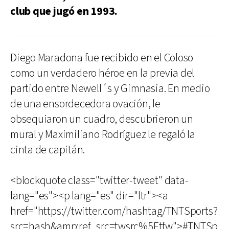
club que jugó en 1993.
Diego Maradona fue recibido en el Coloso
como un verdadero héroe en la previa del
partido entre Newell´s y Gimnasia. En medio
de una ensordecedora ovación, le
obsequiaron un cuadro, descubrieron un
mural y Maximiliano Rodríguez le regaló la
cinta de capitán.
<blockquote class="twitter-tweet" data-
lang="es"><p lang="es" dir="ltr"><a
href="https://twitter.com/hashtag/TNTSports?
src=hash&amp;ref_src=twsrc%5Etfw">#TNTSp