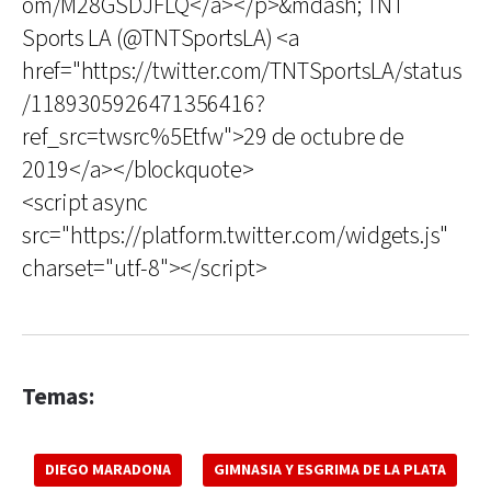
om/M28GSDJFLQ</a></p>&mdash; TNT
Sports LA (@TNTSportsLA) <a
href="https://twitter.com/TNTSportsLA/status
/1189305926471356416?
ref_src=twsrc%5Etfw">29 de octubre de
2019</a></blockquote>
<script async
src="https://platform.twitter.com/widgets.js"
charset="utf-8"></script>
Temas:
DIEGO MARADONA
GIMNASIA Y ESGRIMA DE LA PLATA