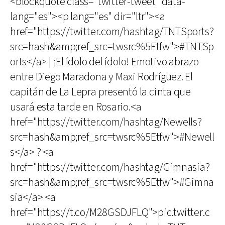
<blockquote class="twitter-tweet" data-
lang="es"><p lang="es" dir="ltr"><a
href="https://twitter.com/hashtag/TNTSports?
src=hash&amp;ref_src=twsrc%5Etfw">#TNTSp
orts</a> | ¡El ídolo del ídolo! Emotivo abrazo
entre Diego Maradona y Maxi Rodríguez. El
capitán de La Lepra presentó la cinta que
usará esta tarde en Rosario.<a
href="https://twitter.com/hashtag/Newells?
src=hash&amp;ref_src=twsrc%5Etfw">#Newell
s</a> ? <a
href="https://twitter.com/hashtag/Gimnasia?
src=hash&amp;ref_src=twsrc%5Etfw">#Gimna
sia</a> <a
href="https://t.co/M28GSDJFLQ">pic.twitter.c