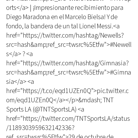
orts</a> | ¡Impresionante recibimiento para
Diego Maradona en el Marcelo Bielsa! Y de
fondo, la bandera de un tal Lionel Messi.<a
href="https://twitter.com/hashtag/Newells?
src=hash&amp;ref_src=twsrc%5Etfw">#Newell
s</a> ? <a
href="https://twitter.com/hashtag/Gimnasia?
src=hash&amp;ref_src=twsrc%5Etfw">#Gimna
sia</a> <a
href="https://t.co/eqd1UZEn0Q">pic.twitter.c
om/eqd1UZEn0Q</a></p>&mdash; TNT
Sports LA (@TNTSportsLA) <a
href="https://twitter.com/TNTSportsLA/status
/1189303959632142336?
ref_src=twsrc%5Etfw">29 de octubre de