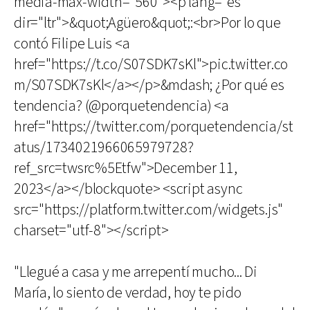
media-max-width="560"><p lang="es"
dir="ltr">&quot;Agüero&quot;:<br>Por lo que
contó Filipe Luis <a
href="https://t.co/S07SDK7sKl">pic.twitter.co
m/S07SDK7sKl</a></p>&mdash; ¿Por qué es
tendencia? (@porquetendencia) <a
href="https://twitter.com/porquetendencia/st
atus/1734021966065979728?
ref_src=twsrc%5Etfw">December 11,
2023</a></blockquote> <script async
src="https://platform.twitter.com/widgets.js"
charset="utf-8"></script>
"Llegué a casa y me arrepentí mucho... Di
María, lo siento de verdad, hoy te pido