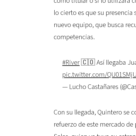
como titular o si lo utilizará
lo cierto es que su presencia
nuevo equipo, que busca rec
competencias.
#River
🇨🇴 Así llegaba Jua
pic.twitter.com/QU01SMj
— Lucho Castañares (@Ca
Con su llegada, Quintero se c
refuerzo de este mercado de 