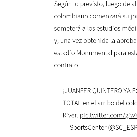
Según lo previsto, luego de a
colombiano comenzará su jor
someterá a los estudios médic
y, una vez obtenida la aprobac
estadio Monumental para est
contrato.
¡JUANFER QUINTERO YA E
TOTAL en el arribo del co
River.
pic.twitter.com/gi
— SportsCenter (@SC_ES