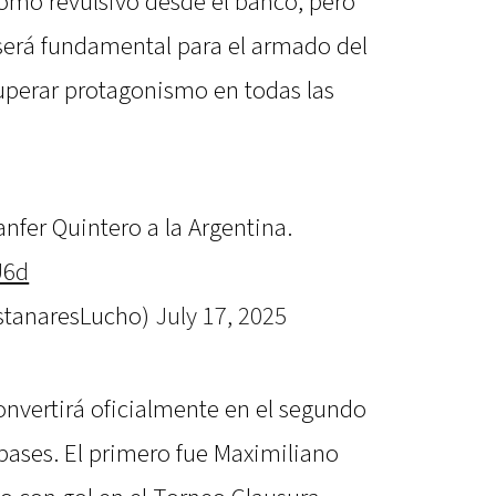
 como revulsivo desde el banco, pero
 será fundamental para el armado del
uperar protagonismo en todas las
nfer Quintero a la Argentina.
U6d
stanaresLucho)
July 17, 2025
onvertirá oficialmente en el segundo
pases. El primero fue Maximiliano