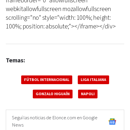
frameborder="0" allowfullscreen
webkitallowfullscreen mozallowfullscreen
scrolling="no" style="width: 100%; height:
100%; position: absolute;"></iframe></div>
Temas:
FÚTBOL INTERNACIONAL
LIGA ITALIANA
GONZALO HIGUAÍN
NAPOLI
Seguí las noticias de Elonce.com en Google
News