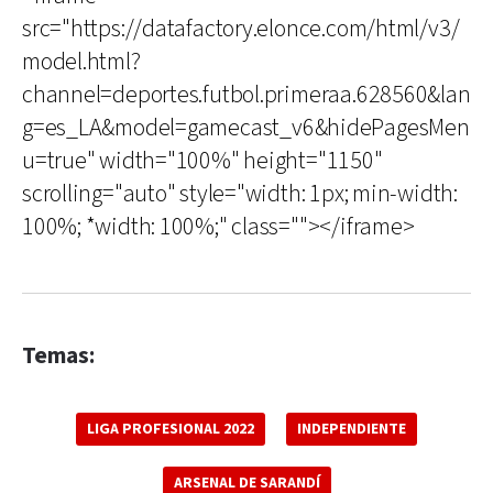
src="https://datafactory.elonce.com/html/v3/
model.html?
channel=deportes.futbol.primeraa.628560&lan
g=es_LA&model=gamecast_v6&hidePagesMen
u=true" width="100%" height="1150"
scrolling="auto" style="width: 1px; min-width:
100%; *width: 100%;" class=""></iframe>
Temas:
LIGA PROFESIONAL 2022
INDEPENDIENTE
ARSENAL DE SARANDÍ