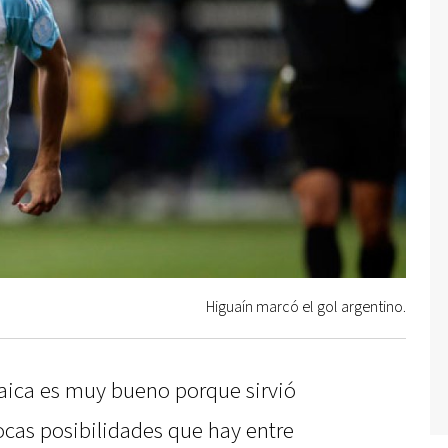
Higuaín marcó el gol argentino.
maica es muy bueno porque sirvió
ocas posibilidades que hay entre