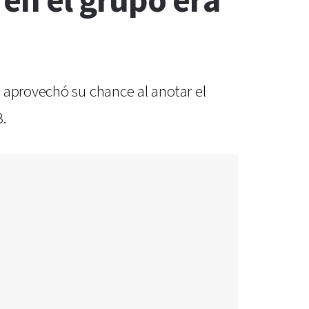
 en el grupo era
 aprovechó su chance al anotar el
B.