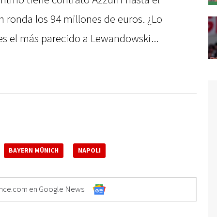
entino tiene contrato Azzurri hasta el
ón ronda los 94 millones de euros. ¿Lo
es el más parecido a Lewandowski...
BAYERN MÜNICH
NAPOLI
Elonce.com en Google News