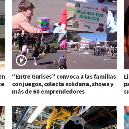
en
“Entre Gurises” convoca a las familias
L
te
con juegos, colecta solidaria, shows y
p
más de 60 emprendedores
s