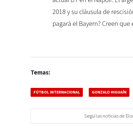
actual DT en el Napoli. El arg
2018 y su cláusula de rescisi
pagará el Bayern? Creen que 
Temas:
FÚTBOL INTERNACIONAL
GONZALO HIGUAÍN
Seguí las noticias de 