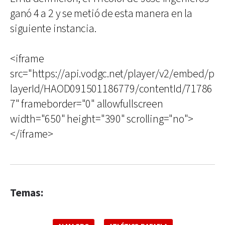
ganó 4 a 2 y se metió de esta manera en la
siguiente instancia.
<iframe
src="https://api.vodgc.net/player/v2/embed/p
layerId/HAOD091501186779/contentId/71786
7" frameborder="0" allowfullscreen
width="650" height="390" scrolling="no">
</iframe>
Temas: