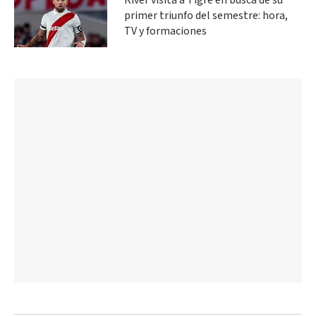
River visita a Tigre en busca de su
primer triunfo del semestre: hora,
TV y formaciones