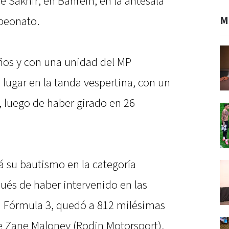
de Sakhir, en Bahrein, en la antesala
M
mpeonato.
años y con una unidad del MP
lugar en la tanda vespertina, con un
, luego de haber girado en 26
rá su bautismo en la categoría
ués de haber intervenido en las
a Fórmula 3, quedó a 812 milésimas
e Zane Maloney (Rodin Motorsport),