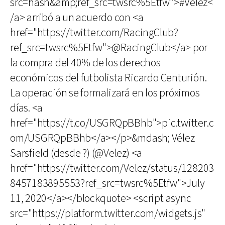
src=hash&amp;ref_src=twsrc%5Etfw">#Vélez<
/a> arribó a un acuerdo con <a
href="https://twitter.com/RacingClub?
ref_src=twsrc%5Etfw">@RacingClub</a> por
la compra del 40% de los derechos
económicos del futbolista Ricardo Centurión.
La operación se formalizará en los próximos
días. <a
href="https://t.co/USGRQpBBhb">pic.twitter.c
om/USGRQpBBhb</a></p>&mdash; Vélez
Sarsfield (desde ?) (@Velez) <a
href="https://twitter.com/Velez/status/128203
8457183895553?ref_src=twsrc%5Etfw">July
11, 2020</a></blockquote> <script async
src="https://platform.twitter.com/widgets.js"