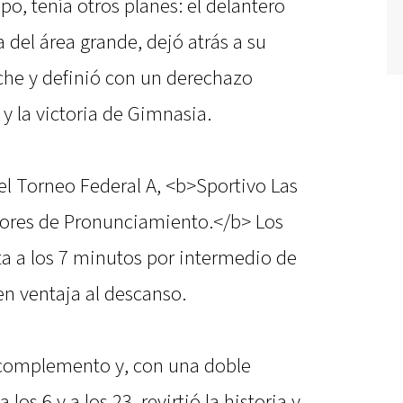
o, tenía otros planes: el delantero
 del área grande, dejó atrás a su
he y definió con un derechazo
 y la victoria de Gimnasia.
del Torneo Federal A, <b>Sportivo Las
nsores de Pronunciamiento.</b> Los
ta a los 7 minutos por intermedio de
en ventaja al descanso.
 complemento y, con una doble
los 6 y a los 23, revirtió la historia y