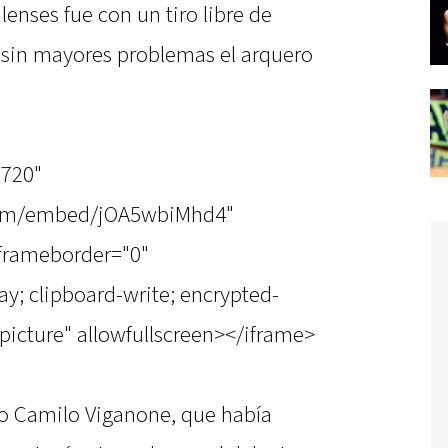
lenses fue con un tiro libre de
sin mayores problemas el arquero
"720"
com/embed/jOA5wbiMhd4"
 frameborder="0"
y; clipboard-write; encrypted-
picture" allowfullscreen></iframe>
ero Camilo Viganone, que había