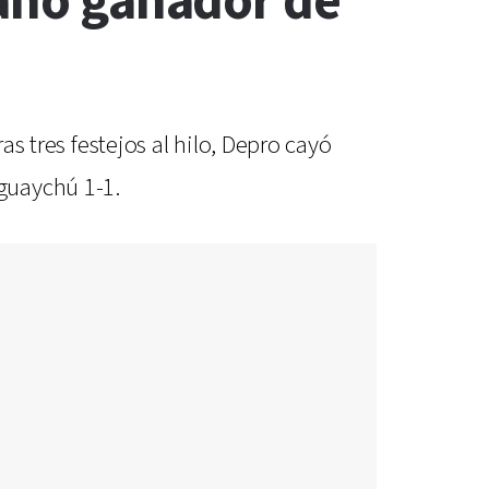
iano ganador de
as tres festejos al hilo, Depro cayó
guaychú 1-1.