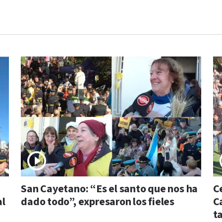
San Cayetano: “Es el santo que nos ha
C
al
dado todo”, expresaron los fieles
C
t