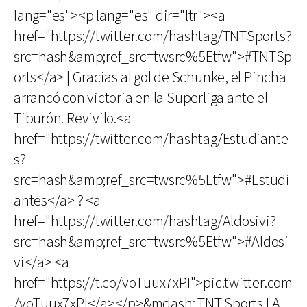
lang="es"><p lang="es" dir="ltr"><a
href="https://twitter.com/hashtag/TNTSports?
src=hash&amp;ref_src=twsrc%5Etfw">#TNTSp
orts</a> | Gracias al gol de Schunke, el Pincha
arrancó con victoria en la Superliga ante el
Tiburón. Revivilo.<a
href="https://twitter.com/hashtag/Estudiante
s?
src=hash&amp;ref_src=twsrc%5Etfw">#Estudi
antes</a> ? <a
href="https://twitter.com/hashtag/Aldosivi?
src=hash&amp;ref_src=twsrc%5Etfw">#Aldosi
vi</a> <a
href="https://t.co/voTuux7xPI">pic.twitter.com
/voTuux7xPI</a></p>&mdash; TNT Sports LA