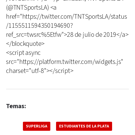
(@TNTSportsLA) <a
href="https://twitter.com/TNTSportsLA/status
/1155511594350194690?
ref_src=twsrc%5Etfw">28 de julio de 2019</a>
</blockquote>
<script async
src="https://platform.twitter.com/widgets.js"
charset="utf-8"></script>
Temas:
SUPERLIGA
ESTUDIANTES DE LA PLATA