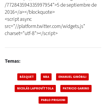
/772843594335997954">5 de septiembre de
2016</a></blockquote>
<script async
src="//platform.twitter.com/widgets.js"
charset="utf-8"></script>
Temas:
BÁSQUET
NBA
EMANUEL GINÓBILI
NICOLÁS LAPROVÍTTOLA
PATRICIO GARINO
PABLO PRIGIONI