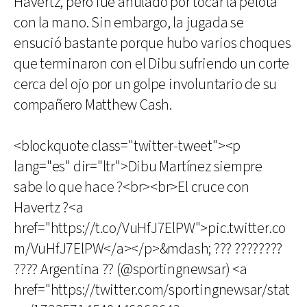
Havertz, pero fue anulado por tocar la pelota
con la mano. Sin embargo, la jugada se
ensució bastante porque hubo varios choques
que terminaron con el Dibu sufriendo un corte
cerca del ojo por un golpe involuntario de su
compañero Matthew Cash.
<blockquote class="twitter-tweet"><p
lang="es" dir="ltr">Dibu Martínez siempre
sabe lo que hace ?<br><br>El cruce con
Havertz ?<a
href="https://t.co/VuHfJ7ElPW">pic.twitter.co
m/VuHfJ7ElPW</a></p>&mdash; ??? ????????
???? Argentina ?? (@sportingnewsar) <a
href="https://twitter.com/sportingnewsar/stat