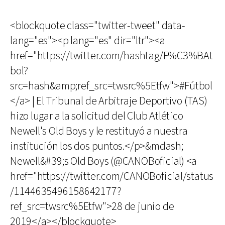
<blockquote class="twitter-tweet" data-
lang="es"><p lang="es" dir="ltr"><a
href="https://twitter.com/hashtag/F%C3%BAt
bol?
src=hash&amp;ref_src=twsrc%5Etfw">#Fútbol
</a> | El Tribunal de Arbitraje Deportivo (TAS)
hizo lugar a la solicitud del Club Atlético
Newell's Old Boys y le restituyó a nuestra
institución los dos puntos.</p>&mdash;
Newell&#39;s Old Boys (@CANOBoficial) <a
href="https://twitter.com/CANOBoficial/status
/1144635496158642177?
ref_src=twsrc%5Etfw">28 de junio de
2019</a></blockquote>