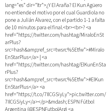
lang="es" dir="ltr">¿Y El Araña? El Kun Agüero
no entiende el motivo por el cual Guardiola no
pone a Julián Álvarez, con el partido 1-1 a falta
de 10 minutos para el final.<br><br>? <a
href="https://twitter.com/hashtag/MiraloEnSt
arPlus?
src=hash&amp;ref_src=twsrc%5Etfw">#Miralo
EnStarPlus</a> | <a
href="https://twitter.com/hashtag/ElKunEnSta
rPlus?
src=hash&amp;ref_src=twsrc%5Etfw">#ElKun
EnStarPlus</a> <a
href="https://t.co/7IlCGSiyLy">pic.twitter.com/
7IlCGSiyLy</a></p>&mdash; ESPN Fútbol
Argentina (@ESPNFutbolArg) <a