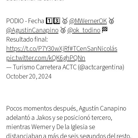
PODIO - Fecha 1️⃣3️⃣ 🥇
@MWernerOK
🥈
@AgustinCanapino
🥉
@ok_todino
🏁
Resultado final:
https://t.co/P7Y30wXjRf
#TCenSanNicolás
pic.twitter.com/kQK6ghPQNn
— Turismo Carretera ACTC (@actcargentina)
October 20, 2024
Pocos momentos después, Agustín Canapino
adelantó a Jakos y se posicionó tercero,
mientras Werner y De la Iglesia se
distanciaban a más de seis segundos del resto.