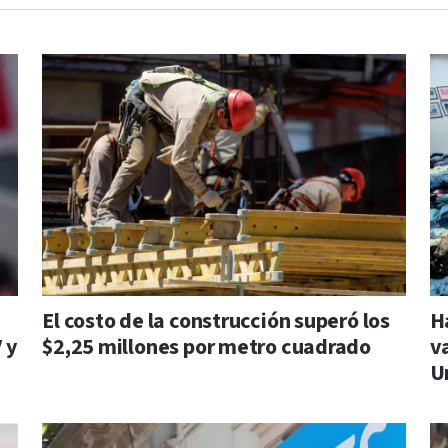
El costo de la construcción superó los
H
 y
$2,25 millones por metro cuadrado
v
U