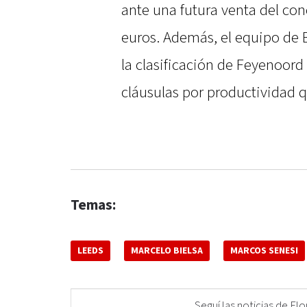
ante una futura venta del co
euros. Además, el equipo de 
la clasificación de Feyenoord
cláusulas por productividad qu
Temas:
LEEDS
MARCELO BIELSA
MARCOS SENESI
Seguí las noticias de 