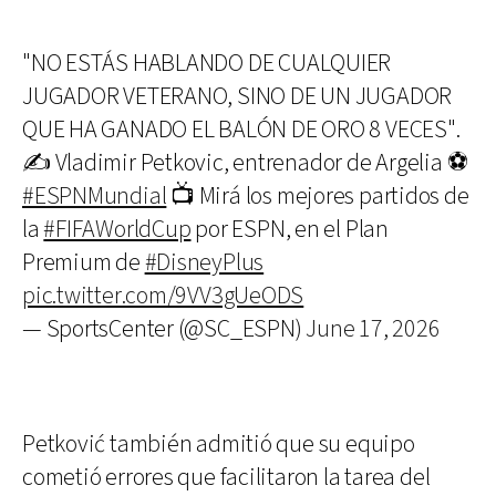
"NO ESTÁS HABLANDO DE CUALQUIER
JUGADOR VETERANO, SINO DE UN JUGADOR
QUE HA GANADO EL BALÓN DE ORO 8 VECES".
✍️ Vladimir Petkovic, entrenador de Argelia ⚽
#ESPNMundial
📺 Mirá los mejores partidos de
la
#FIFAWorldCup
por ESPN, en el Plan
Premium de
#DisneyPlus
pic.twitter.com/9VV3gUeODS
— SportsCenter (@SC_ESPN)
June 17, 2026
Petković también admitió que su equipo
cometió errores que facilitaron la tarea del