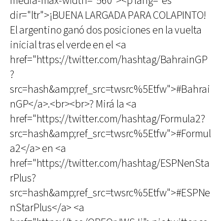
media-max-width="560"><p lang="es"
dir="ltr">¡BUENA LARGADA PARA COLAPINTO!
El argentino ganó dos posiciones en la vuelta
inicial tras el verde en el <a
href="https://twitter.com/hashtag/BahrainGP
?
src=hash&amp;ref_src=twsrc%5Etfw">#Bahrai
nGP</a>.<br><br>? Mirá la <a
href="https://twitter.com/hashtag/Formula2?
src=hash&amp;ref_src=twsrc%5Etfw">#Formul
a2</a> en <a
href="https://twitter.com/hashtag/ESPNenSta
rPlus?
src=hash&amp;ref_src=twsrc%5Etfw">#ESPNe
nStarPlus</a> <a