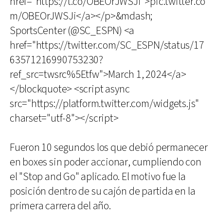
href="https://t.co/OBEOrJWSJi">pic.twitter.co
m/OBEOrJWSJi</a></p>&mdash;
SportsCenter (@SC_ESPN) <a
href="https://twitter.com/SC_ESPN/status/17
63571216990753230?
ref_src=twsrc%5Etfw">March 1, 2024</a>
</blockquote> <script async
src="https://platform.twitter.com/widgets.js"
charset="utf-8"></script>
Fueron 10 segundos los que debió permanecer
en boxes sin poder accionar, cumpliendo con
el "Stop and Go" aplicado. El motivo fue la
posición dentro de su cajón de partida en la
primera carrera del año.