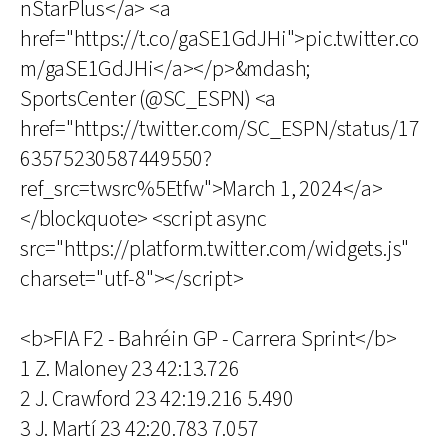
nStarPlus</a> <a
href="https://t.co/gaSE1GdJHi">pic.twitter.co
m/gaSE1GdJHi</a></p>&mdash;
SportsCenter (@SC_ESPN) <a
href="https://twitter.com/SC_ESPN/status/17
63575230587449550?
ref_src=twsrc%5Etfw">March 1, 2024</a>
</blockquote> <script async
src="https://platform.twitter.com/widgets.js"
charset="utf-8"></script>
<b>FIA F2 - Bahréin GP - Carrera Sprint</b>
1 Z. Maloney 23 42:13.726
2 J. Crawford 23 42:19.216 5.490
3 J. Martí 23 42:20.783 7.057