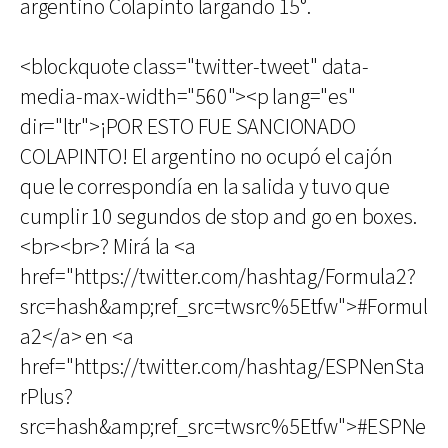
argentino Colapinto largando 15°.
<blockquote class="twitter-tweet" data-
media-max-width="560"><p lang="es"
dir="ltr">¡POR ESTO FUE SANCIONADO
COLAPINTO! El argentino no ocupó el cajón
que le correspondía en la salida y tuvo que
cumplir 10 segundos de stop and go en boxes.
<br><br>? Mirá la <a
href="https://twitter.com/hashtag/Formula2?
src=hash&amp;ref_src=twsrc%5Etfw">#Formul
a2</a> en <a
href="https://twitter.com/hashtag/ESPNenSta
rPlus?
src=hash&amp;ref_src=twsrc%5Etfw">#ESPNe