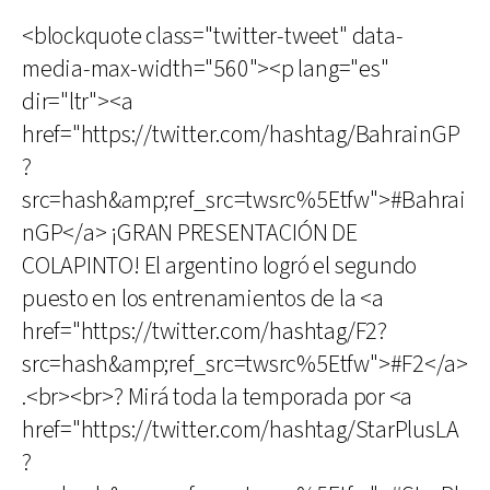
<blockquote class="twitter-tweet" data-
media-max-width="560"><p lang="es"
dir="ltr"><a
href="https://twitter.com/hashtag/BahrainGP
?
src=hash&amp;ref_src=twsrc%5Etfw">#Bahrai
nGP</a> ¡GRAN PRESENTACIÓN DE
COLAPINTO! El argentino logró el segundo
puesto en los entrenamientos de la <a
href="https://twitter.com/hashtag/F2?
src=hash&amp;ref_src=twsrc%5Etfw">#F2</a>
.<br><br>? Mirá toda la temporada por <a
href="https://twitter.com/hashtag/StarPlusLA
?