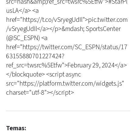
src=hash&amp;ref_src=twsrc%5Etfw">#StarPl
usLA</a> <a
href="https://t.co/vSryegUdIl">pic.twitter.com
/vSryegUdIl</a></p>&mdash; SportsCenter
(@SC_ESPN) <a
href="https://twitter.com/SC_ESPN/status/17
63155880701227424?
ref_src=twsrc%5Etfw">February 29, 2024</a>
</blockquote> <script async
src="https://platform.twitter.com/widgets.js"
charset="utf-8"></script>
Temas: