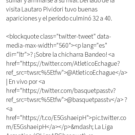
sumar y arrimarse a su rival. Del lado de la
visita Lautaro Pividori tuvo buenas
apariciones y el período culminó 32 a 40.
<blockquote class="twitter-tweet" data-
media-max-width="560"><p lang="es"
dir="ltr">? ¡Sobre la chicharra Bandeo! <a
href="https://twitter.com/AtleticoEchague?
ref_src=twsrc%5Etfw">@AtleticoEchague</a>
| En vivo por <a
href="https://twitter.com/basquetpasstv?
ref_src=twsrc%5Etfw">@basquetpasstv</a> ?
<a
href="https://t.co/E5GshaeipH">pic.twitter.co
m/E5GshaeipH</a></p>&mdash; La Liga