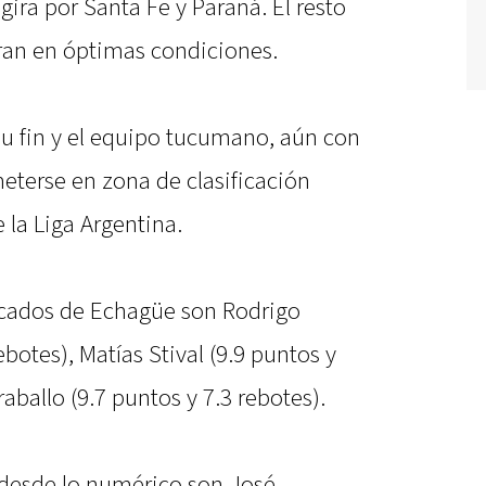
gira por Santa Fe y Paraná. El resto
tran en óptimas condiciones.
 su fin y el equipo tucumano, aún con
eterse en zona de clasificación
e la Liga Argentina.
cados de Echagüe son Rodrigo
botes), Matías Stival (9.9 puntos y
raballo (9.7 puntos y 7.3 rebotes).
s desde lo numérico son José