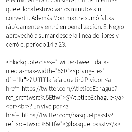
efectivo en el aro con siete puntos mientras
que el local estuvo varios minutos sin
convertir. Además Montmartre sumó faltas
rápidamente y entró en penalización. El Negro
aprovechó a sumar desde la línea de libres y
cerró el período 14 a 23.
<blockquote class="twitter-tweet" data-
media-max-width="560"><p lang="es"
dir="ltr">? Ufffff la faja que tiró Pividori<a
href="https://twitter.com/AtleticoEchague?
ref_src=twsrc%5Etfw">@AtleticoEchague</a>
<br><br>? En vivo por <a
href="https://twitter.com/basquetpasstv?
ref_src=twsrc%5Etfw">@basquetpasstv</a>