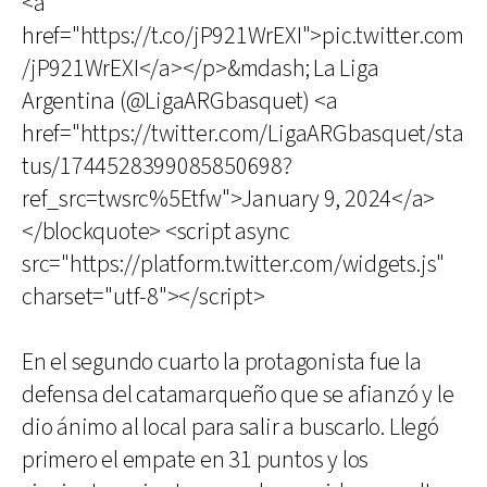
<a
href="https://t.co/jP921WrEXI">pic.twitter.com
/jP921WrEXI</a></p>&mdash; La Liga
Argentina (@LigaARGbasquet) <a
href="https://twitter.com/LigaARGbasquet/sta
tus/1744528399085850698?
ref_src=twsrc%5Etfw">January 9, 2024</a>
</blockquote> <script async
src="https://platform.twitter.com/widgets.js"
charset="utf-8"></script>
En el segundo cuarto la protagonista fue la
defensa del catamarqueño que se afianzó y le
dio ánimo al local para salir a buscarlo. Llegó
primero el empate en 31 puntos y los