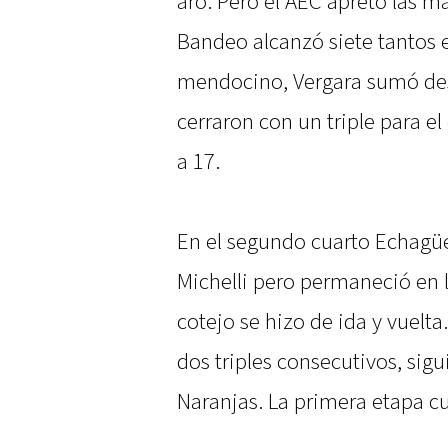
aro. Pero el AEC apretó las m
Bandeo alcanzó siete tantos e
mendocino, Vergara sumó des
cerraron con un triple para e
a 17.
En el segundo cuarto Echagüe 
Michelli pero permaneció en l
cotejo se hizo de ida y vuelta
dos triples consecutivos, sig
Naranjas. La primera etapa c