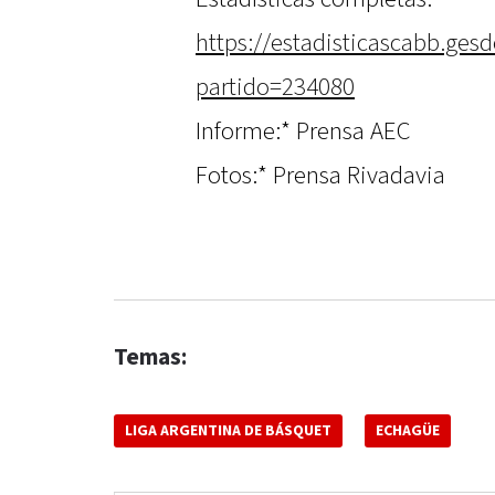
https://estadisticascabb.ges
partido=234080
Informe:* Prensa AEC
Fotos:* Prensa Rivadavia
Temas:
LIGA ARGENTINA DE BÁSQUET
ECHAGÜE