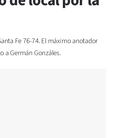
 de local por la
e Santa Fe 76-74. El máximo anotador
nto a Germán Gonzáles.