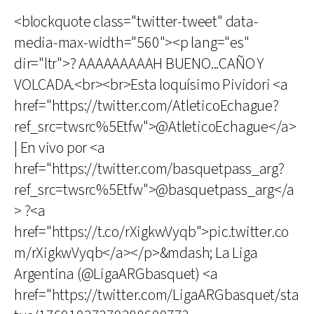
<blockquote class="twitter-tweet" data-
media-max-width="560"><p lang="es"
dir="ltr">? AAAAAAAAAH BUENO...CAÑO Y
VOLCADA.<br><br>Esta loquísimo Pividori <a
href="https://twitter.com/AtleticoEchague?
ref_src=twsrc%5Etfw">@AtleticoEchague</a>
| En vivo por <a
href="https://twitter.com/basquetpass_arg?
ref_src=twsrc%5Etfw">@basquetpass_arg</a
> ?<a
href="https://t.co/rXigkwVyqb">pic.twitter.co
m/rXigkwVyqb</a></p>&mdash; La Liga
Argentina (@LigaARGbasquet) <a
href="https://twitter.com/LigaARGbasquet/sta