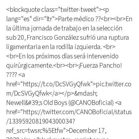
<blockquote class="twitter-tweet"><p
lang="es" dir="ltr">Parte médico ??<br><br>En
la última jornada de trabajo en la selección
sub 20, Francisco González sufrió una ruptura
ligamentaria en la rodilla izquierda. <br>
<br>En los próximos días será intervenido
quirúrgicamente.<br><br>¡Fuerza Pancho!
???? <a
href="https://t.co/DcSVGyQfwk">pic.twitter.co
m/DcSVGyQfwk</a></p>&mdash;
Newell&#39;s Old Boys (@CANOBoficial) <a
href="https://twitter.com/CANOBoficial/status
/1339592081904300034?
ref_src=twsrc%5Etfw">December 17,