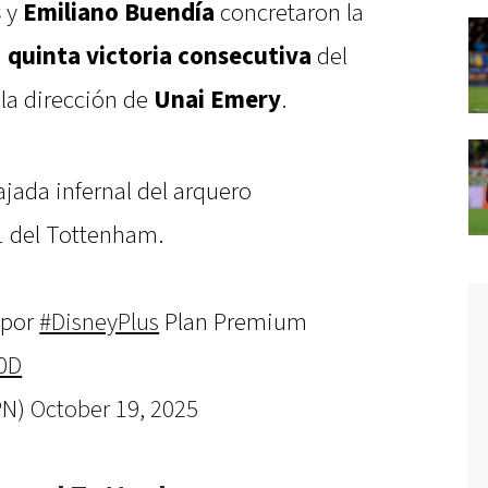
s
y
Emiliano Buendía
concretaron la
a
quinta victoria consecutiva
del
la dirección de
Unai Emery
.
jada infernal del arquero
-1 del Tottenham.
 por
#DisneyPlus
Plan Premium
E0D
PN)
October 19, 2025