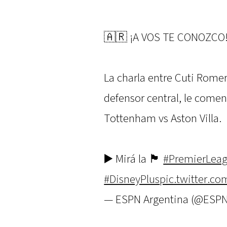
🇦🇷 ¡A VOS TE CONOZCO
La charla entre Cuti Rome
defensor central, le coment
Tottenham vs Aston Villa.
▶️ Mirá la 🏴󠁧󠁢󠁥󠁮󠁧󠁿
#PremierLea
#DisneyPlus
pic.twitter.c
— ESPN Argentina (@ESPN