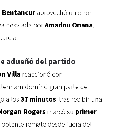
 Bentancur
aprovechó un error
lea desviada por
Amadou Onana
,
parcial.
e adueñó del partido
n Villa
reaccionó con
ttenham dominó gran parte del
gó a los
37 minutos
: tras recibir una
Morgan Rogers
marcó su
primer
 potente remate desde fuera del