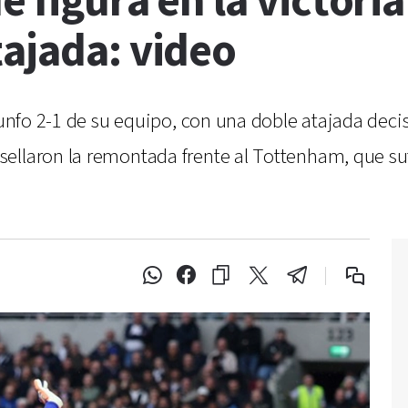
 figura en la victoria
tajada: video
riunfo 2-1 de su equipo, con una doble atajada deci
ellaron la remontada frente al Tottenham, que suf