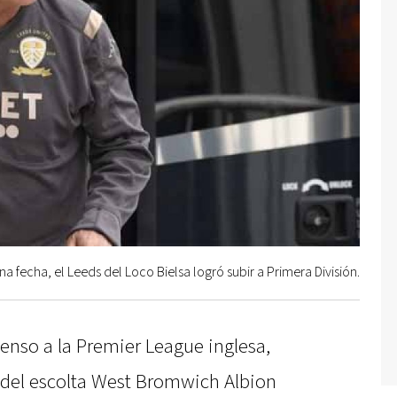
una fecha, el Leeds del Loco Bielsa logró subir a Primera División.
enso a la Premier League inglesa,
a del escolta West Bromwich Albion