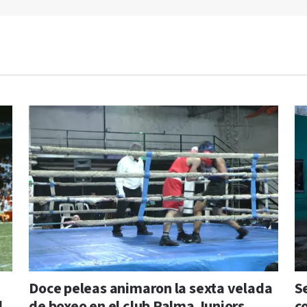
Doce peleas animaron la sexta velada
S
l
de boxeo en el club Palma Juniors
c